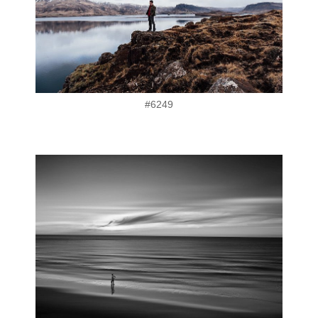
#6249