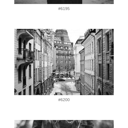
#6195
#6200